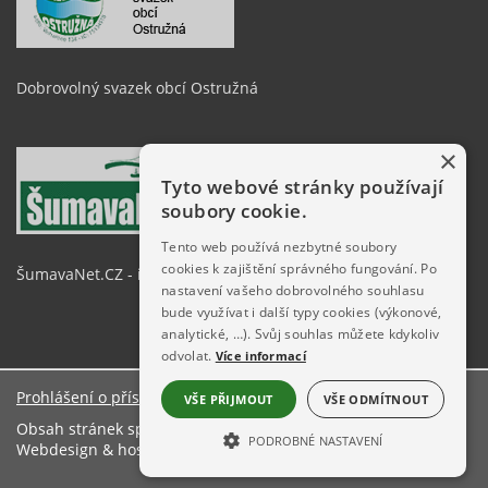
Dobrovolný svazek obcí Ostružná
×
Tyto webové stránky používají
soubory cookie.
Tento web používá nezbytné soubory
cookies k zajištění správného fungování. Po
ŠumavaNet.CZ - informace o regionu
nastavení vašeho dobrovolného souhlasu
bude využívat i další typy cookies (výkonové,
analytické, …). Svůj souhlas můžete kdykoliv
odvolat.
Více informací
Prohlášení o přístupnosti
VŠE PŘIJMOUT
VŠE ODMÍTNOUT
Obsah stránek spravuje: Obecní úřad Chlistov
PODROBNÉ NASTAVENÍ
Webdesign & hosting:
ŠumavaNet.CZ
NEZBYTNĚ NUTNÉ SOUBORY