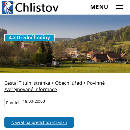
MENU
4.3 Úřední hodiny
Cesta:
Titulní stránka
>
Obecní úřad
>
Povinně
zveřejňované informace
18:00-20:00
Pondělí
Návrat na předchozí stránku