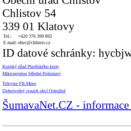
Chlistov 54
339 01 Klatovy
Tel.:
+420 376 399 892
E-mail:
obec@chlistov.cz
ID datové schránky: hycbj
Krajský úřad Plzeňského kraje
Mikrorergion Střední Pošumaví
Televize FILMpro
Dobrovolný svazek obcí Ostružná
ŠumavaNet.CZ - informace 