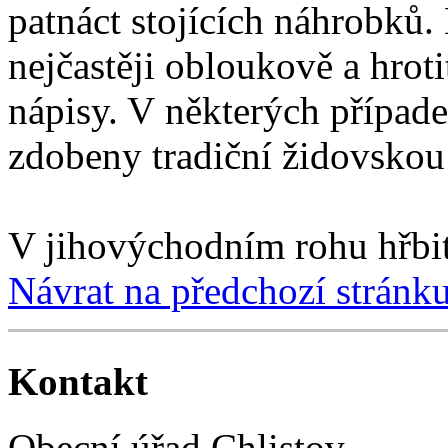
patnáct stojících náhrobků.
nejčastěji obloukově a hrot
nápisy. V některých přípa
zdobeny tradiční židovsko
V jihovýchodním rohu hřbi
Návrat na předchozí stránk
Kontakt
Obecní úřad Chlistov