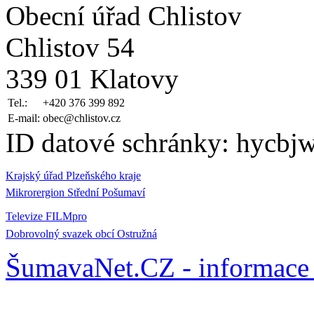
Obecní úřad Chlistov
Chlistov 54
339 01 Klatovy
Tel.:
+420 376 399 892
E-mail:
obec@chlistov.cz
ID datové schránky: hycbj
Krajský úřad Plzeňského kraje
Mikrorergion Střední Pošumaví
Televize FILMpro
Dobrovolný svazek obcí Ostružná
ŠumavaNet.CZ - informace 