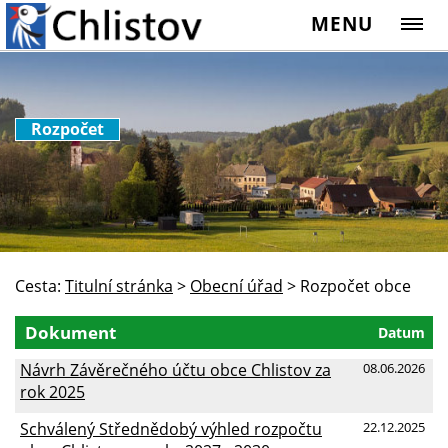
MENU
Rozpočet
Cesta:
Titulní stránka
>
Obecní úřad
>
Rozpočet obce
Dokument
Datum
Návrh Závěrečného účtu obce Chlistov za
08.06.2026
rok 2025
Schválený Střednědobý výhled rozpočtu
22.12.2025