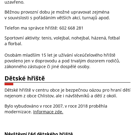
uzavřeno.
Běžnou provozní dobu je možné upravovat zejména
v souvislosti s pořádáním větších akcí, turnajů apod.
Telefon ma správce hřiště: 602 668 281
Sportovní aktivity: tenis, volejbal, nohejbal, házená, fotbal
a florbal.
Osobám mladším 15 let je užívání víceúčelového hřiště
povoleno jen v doprovodu a pod trvalým dozorem rodičů,
zákonného zástupce či jiné dospělé osoby.
Dětské hřiště
Dětské hřiště
v centru obce je
bezpečnou oázou pro hraní dětí
nejenom z obce Chlistov, ale i návštěvníků a dětí z okolí.
Bylo vybudováno v roce 2007, v roce 2018 proběhla
modernizace.
Informace zde.
Návštěvní řád dětského hřiště