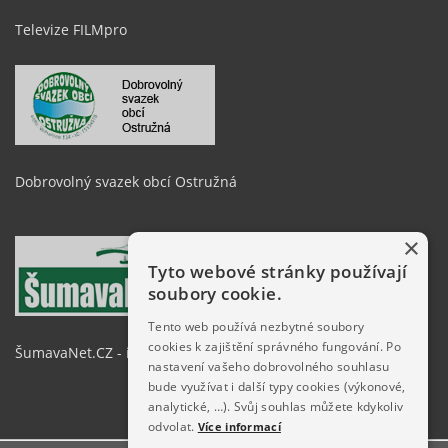
Televize FILMpro
Dobrovolný svazek obcí Ostružná
×
Tyto webové stránky používají
soubory cookie.
Tento web používá nezbytné soubory
cookies k zajištění správného fungování. Po
ŠumavaNet.CZ - informace o regionu
nastavení vašeho dobrovolného souhlasu
bude využívat i další typy cookies (výkonové,
analytické, …). Svůj souhlas můžete kdykoliv
odvolat.
Více informací