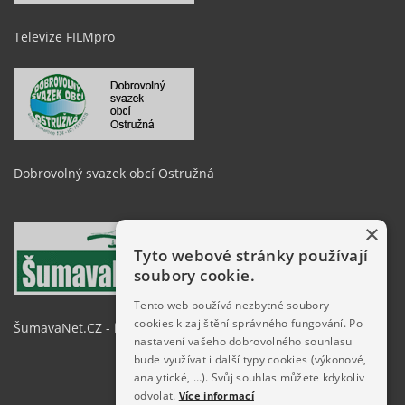
Televize FILMpro
Dobrovolný svazek obcí Ostružná
×
Tyto webové stránky používají
soubory cookie.
Tento web používá nezbytné soubory
cookies k zajištění správného fungování. Po
ŠumavaNet.CZ - informace o regionu
nastavení vašeho dobrovolného souhlasu
bude využívat i další typy cookies (výkonové,
analytické, …). Svůj souhlas můžete kdykoliv
odvolat.
Více informací