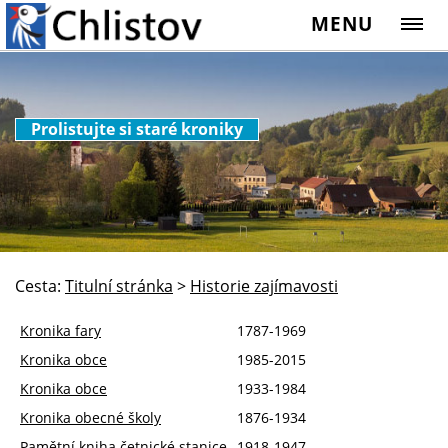
MENU
Prolistujte si staré kroniky
Cesta:
Titulní stránka
>
Historie zajímavosti
Kronika fary
1787-1969
Kronika obce
1985-2015
Kronika obce
1933-1984
Kronika obecné školy
1876-1934
Pamětní kniha četnické stanice
1918-1947