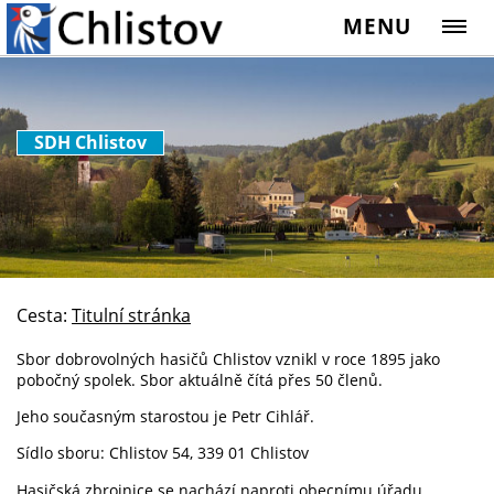
MENU
SDH Chlistov
Cesta:
Titulní stránka
Sbor dobrovolných hasičů Chlistov vznikl v roce 1895 jako
pobočný spolek. Sbor aktuálně čítá přes 50 členů.
Jeho současným starostou je Petr Cihlář.
Sídlo sboru: Chlistov 54, 339 01 Chlistov
Hasičská zbrojnice se nachází naproti obecnímu úřadu.