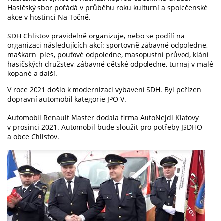
Hasičský sbor pořádá v průběhu roku kulturní a společenské
akce v hostinci Na Točně.
SDH Chlistov pravidelně organizuje, nebo se podílí na
organizaci následujících akcí: sportovně zábavné odpoledne,
maškarní ples, pouťové odpoledne, masopustní průvod, klání
hasičských družstev, zábavné dětské odpoledne, turnaj v malé
kopané a další.
V roce 2021 došlo k modernizaci vybavení SDH. Byl pořízen
dopravní automobil kategorie JPO V.
Automobil Renault Master dodala firma AutoNejdl Klatovy
v prosinci 2021. Automobil bude sloužit pro potřeby JSDHO
a obce Chlistov.