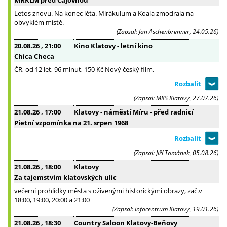
Letos znovu. Na konec léta. Mirákulum a Koala zmodrala na
obvyklém místě.
(Zapsal: Jan Aschenbrenner, 24.05.26)
20.08.26
, 21:00
Kino Klatovy - letní kino
Chica Checa
ČR, od 12 let, 96 minut, 150 Kč Nový český film.
(Zapsal: MKS Klatovy, 27.07.26)
21.08.26
, 17:00
Klatovy - náměstí Míru - před radnicí
Pietní vzpomínka na 21. srpen 1968
(Zapsal: Jiří Tománek, 05.08.26)
21.08.26
, 18:00
Klatovy
Za tajemstvím klatovských ulic
večerní prohlídky města s oživenými historickými obrazy, zač.v
18:00, 19:00, 20:00 a 21:00
(Zapsal: Infocentrum Klatovy, 19.01.26)
21.08.26
, 18:30
Country Saloon Klatovy-Beňovy