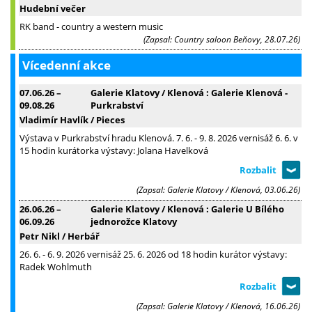
Hudební večer
RK band - country a western music
(Zapsal: Country saloon Beňovy, 28.07.26)
Vícedenní akce
07.06.26
–
Galerie Klatovy / Klenová : Galerie Klenová -
09.08.26
Purkrabství
Vladimír Havlík / Pieces
Výstava v Purkrabství hradu Klenová. 7. 6. - 9. 8. 2026 vernisáž 6. 6. v
15 hodin kurátorka výstavy: Jolana Havelková
(Zapsal: Galerie Klatovy / Klenová, 03.06.26)
26.06.26
–
Galerie Klatovy / Klenová : Galerie U Bílého
06.09.26
jednorožce Klatovy
Petr Nikl / Herbář
26. 6. - 6. 9. 2026 vernisáž 25. 6. 2026 od 18 hodin kurátor výstavy:
Radek Wohlmuth
(Zapsal: Galerie Klatovy / Klenová, 16.06.26)