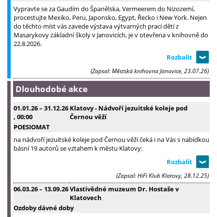
Vypravte se za Gaudím do Španělska, Vermeerem do Nizozemí,
procestujte Mexiko, Peru, Japonsko, Egypt, Řecko i New York. Nejen
do těchto míst vás zavede výstava výtvarných prací dětí z
Masarykovy základní školy v Janovicích, je v otevřena v knihovně do
22.8.2026.
(Zapsal: Městská knihovna Janovice, 23.07.26)
Dlouhodobé akce
01.01.26
–
31.12.26
Klatovy - Nádvoří jezuitské koleje pod
, 00:00
Černou věží
POESIOMAT
na nádvoří jezuitské koleje pod Černou věží čeká i na Vás s nabídkou
básní 19 autorů se vztahem k městu Klatovy:
(Zapsal: HiFï Klub Klatovy, 28.12.25)
06.03.26
–
13.09.26
Vlastivědné muzeum Dr. Hostaše v
Klatovech
Ozdoby dávné doby