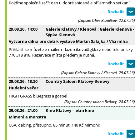
Pojďme společně začít den u dobré snídaně a příjemného setkání
(Zapsal: Obec Bezděkov, 22.07.26)
29.08.26
, 14:00
Galerie Klatovy / Klenová : Galerie Klenová -
Sýpka Klenová
Výtvarná dílna pro děti k výstavě Martin Salajka / Vlčí mlha
Přihlásit se můžete e-mailem - lazorcikova@gkk.cz nebo telefonicky -
770 318 818. Rezervace místa předem je nutná.
(Zapsal: Galerie Klatovy / Klenová, 29.07.26)
29.08.26
, 18:30
Country Saloon Klatovy-Beňovy
Hudební večer
HIGH GRASS bluegrass a gospel
(Zapsal: Country saloon Beňovy, 28.07.26)
29.08.26
, 21:00
Kino Klatovy - letní kino
Mimoni a monstra
USA, dabing, přístupno, 85 minut, 140 Kč Mimoni!