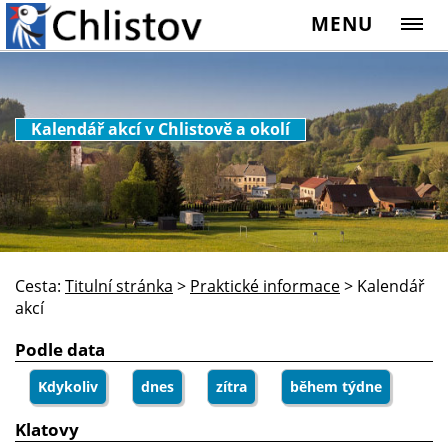
MENU
Kalendář akcí v Chlistově a okolí
Cesta:
Titulní stránka
>
Praktické informace
>
Kalendář
akcí
Podle data
Kdykoliv
dnes
zítra
během týdne
Klatovy