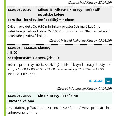
(Zapsal: MKS Klatovy, 27.07.26)
13.08.26
, 09:30
Městská knihovna Klatovy - Refektář
jezuitské koleje
Beruška - letní cvičení pod širým nebem
Cvičení pro děti: Od 9.30 miminka v prostorách malé kavárny
Refektáře jezuitské koleje. Od 10.30 chodící děti do 3let na nádvoří
Refektáře jezuitské koleje.
(Zapsal: Městská knihovna Klatovy, 05.08.26)
13.08.26
–
14.08.26
Klatovy
, 18:00
Za tajemstvím klatovských ulic
večerní prohlídky města s oživenými historickými obrazy, každý den
vždy v 18:00,19:00,20:00 a 21:00 další termín je 21.8.2026 v 18:00,
19:00, 20:00 a 21:00
(Zapsal: Infocentrum Klatovy, 01.07.26)
13.08.26
, 21:00
Kino Klatovy - letní kino
Odvážná Vaiana
USA, dabing, přístupno, 115 minut, 150 Kč Hraná verze populárního
animovaného filmu.