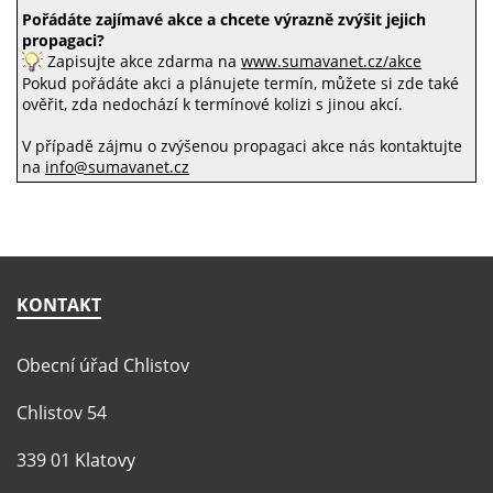
Pořádáte zajímavé akce a chcete výrazně zvýšit jejich
propagaci?
Zapisujte akce zdarma na
www.sumavanet.cz/akce
Pokud pořádáte akci a plánujete termín, můžete si zde také
ověřit, zda nedochází k termínové kolizi s jinou akcí.
V případě zájmu o zvýšenou propagaci akce nás kontaktujte
na
info@sumavanet.cz
KONTAKT
Obecní úřad Chlistov
Chlistov 54
339 01 Klatovy