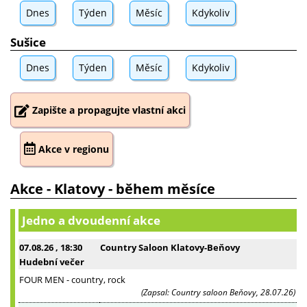
Dnes
Týden
Měsíc
Kdykoliv
Sušice
Dnes
Týden
Měsíc
Kdykoliv
Zapište a propagujte vlastní akci
Akce v regionu
Akce - Klatovy - během měsíce
Jedno a dvoudenní akce
07.08.26
, 18:30
Country Saloon Klatovy-Beňovy
Hudební večer
FOUR MEN - country, rock
(Zapsal: Country saloon Beňovy, 28.07.26)