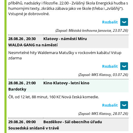
příběhů, nadsázky i filozofie. 22.00 - Zvlášný škola Energická hudba s
humornými texty, zkrátka zábava jako ve škole (třeba i „zvlášňý“).
Vstupné je dobrovolné.
(Zapsal: Městská knihovna Janovice, 23.07.26)
28.08.26
, 20:30
Klatovy - náměstí Míru
WALDA GANG na náměstí
Nesmrtelné hity Waldemara Matušky v rockovém kabátu! Vstup
zdarma
(Zapsal: MKS Klatovy, 03.07.26)
28.08.26
, 21:00
Kino Klatovy - letní kino
Bardotky
ČR, od 12 let, 88 minut, 160 Kč Nová česká komedie.
(Zapsal: MKS Klatovy, 28.07.26)
29.08.26
, 09:00
Bezděkov - Sál obecního úřadu
Sousedská snídaně v trávě