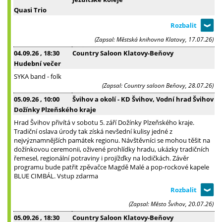
Quasi Trio
(Zapsal: Městská knihovna Klatovy, 17.07.26)
04.09.26
, 18:30
Country Saloon Klatovy-Beňovy
Hudební večer
SYKA band - folk
(Zapsal: Country saloon Beňovy, 28.07.26)
05.09.26
, 10:00
Švihov a okolí - KD Švihov, Vodní hrad Švihov
Dožínky Plzeňského kraje
Hrad Švihov přivítá v sobotu 5. září Dožínky Plzeňského kraje.
Tradiční oslava úrody tak získá nevšední kulisy jedné z
nejvýznamnějších památek regionu. Návštěvníci se mohou těšit na
dožínkovou ceremonii, oživené prohlídky hradu, ukázky tradičních
řemesel, regionální potraviny i projížďky na lodičkách. Závěr
programu bude patřit zpěvačce Magdě Malé a pop-rockové kapele
BLUE CIMBÁL. Vstup zdarma
(Zapsal: Město Švihov, 20.07.26)
05.09.26
, 18:30
Country Saloon Klatovy-Beňovy