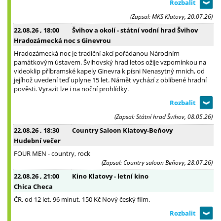
(Zapsal: MKS Klatovy, 20.07.26)
22.08.26
, 18:00
Švihov a okolí - státní vodní hrad Švihov
Hradozámecká noc s Ginevrou
Hradozámecká noc je tradiční akcí pořádanou Národním
památkovým ústavem. Švihovský hrad letos ožije vzpomínkou na
videoklip příbramské kapely Ginevra k písni Nenasytný mnich, od
jejíhož uvedení teď uplyne 15 let. Námět vychází z oblíbené hradní
pověsti. Vyrazit lze i na noční prohlídky.
(Zapsal: Státní hrad Švihov, 08.05.26)
22.08.26
, 18:30
Country Saloon Klatovy-Beňovy
Hudební večer
FOUR MEN - country, rock
(Zapsal: Country saloon Beňovy, 28.07.26)
22.08.26
, 21:00
Kino Klatovy - letní kino
Chica Checa
ČR, od 12 let, 96 minut, 150 Kč Nový český film.