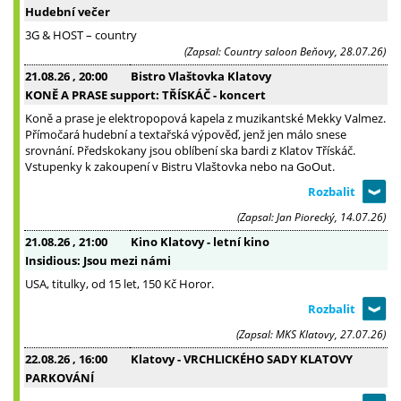
Hudební večer
3G & HOST – country
(Zapsal: Country saloon Beňovy, 28.07.26)
21.08.26
, 20:00
Bistro Vlaštovka Klatovy
KONĚ A PRASE support: TŘÍSKÁČ - koncert
Koně a prase je elektropopová kapela z muzikantské Mekky Valmez.
Přímočará hudební a textařská výpověď, jenž jen málo snese
srovnání. Předskokany jsou oblíbení ska bardi z Klatov Třískáč.
Vstupenky k zakoupení v Bistru Vlaštovka nebo na GoOut.
(Zapsal: Jan Piorecký, 14.07.26)
21.08.26
, 21:00
Kino Klatovy - letní kino
Insidious: Jsou mezi námi
USA, titulky, od 15 let, 150 Kč Horor.
(Zapsal: MKS Klatovy, 27.07.26)
22.08.26
, 16:00
Klatovy - VRCHLICKÉHO SADY KLATOVY
PARKOVÁNÍ