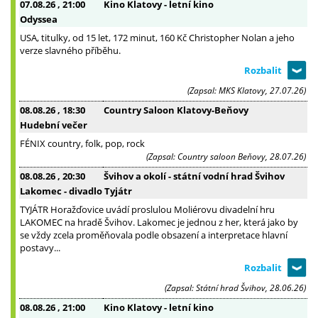
07.08.26
, 21:00
Kino Klatovy - letní kino
Odyssea
USA, titulky, od 15 let, 172 minut, 160 Kč Christopher Nolan a jeho
verze slavného příběhu.
(Zapsal: MKS Klatovy, 27.07.26)
08.08.26
, 18:30
Country Saloon Klatovy-Beňovy
Hudební večer
FÉNIX country, folk, pop, rock
(Zapsal: Country saloon Beňovy, 28.07.26)
08.08.26
, 20:30
Švihov a okolí - státní vodní hrad Švihov
Lakomec - divadlo Tyjátr
TYJÁTR Horažďovice uvádí proslulou Moliérovu divadelní hru
LAKOMEC na hradě Švihov. Lakomec je jednou z her, která jako by
se vždy zcela proměňovala podle obsazení a interpretace hlavní
postavy...
(Zapsal: Státní hrad Švihov, 28.06.26)
08.08.26
, 21:00
Kino Klatovy - letní kino