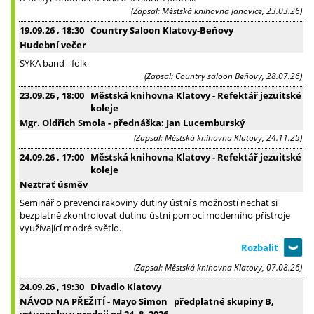
(Zapsal: Městská knihovna Janovice, 23.03.26)
19.09.26
, 18:30
Country Saloon Klatovy-Beňovy
Hudební večer
SYKA band - folk
(Zapsal: Country saloon Beňovy, 28.07.26)
23.09.26
, 18:00
Městská knihovna Klatovy - Refektář jezuitské
koleje
Mgr. Oldřich Smola - přednáška: Jan Lucemburský
(Zapsal: Městská knihovna Klatovy, 24.11.25)
24.09.26
, 17:00
Městská knihovna Klatovy - Refektář jezuitské
koleje
Neztrať úsměv
Seminář o prevenci rakoviny dutiny ústní s možností nechat si
bezplatně zkontrolovat dutinu ústní pomocí moderního přístroje
využívající modré světlo.
(Zapsal: Městská knihovna Klatovy, 07.08.26)
24.09.26
, 19:30
Divadlo Klatovy
NÁVOD NA PŘEŽITÍ - Mayo Simon předplatné skupiny B,
vstupenky v prodeji od 24. 8. 2026