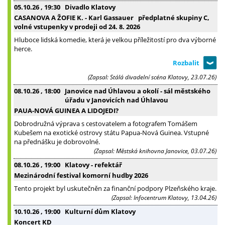
05.10.26
, 19:30
Divadlo Klatovy
CASANOVA A ŽOFIE K. - Karl Gassauer předplatné skupiny C,
volné vstupenky v prodeji od 24. 8. 2026
Hluboce lidská komedie, která je velkou příležitostí pro dva výborné
herce.
(Zapsal: Stálá divadelní scéna Klatovy, 23.07.26)
08.10.26
, 18:00
Janovice nad Úhlavou a okolí - sál městského
úřadu v Janovicích nad Úhlavou
PAUA-NOVÁ GUINEA A LIDOJEDI?
Dobrodružná výprava s cestovatelem a fotografem Tomášem
Kubešem na exotické ostrovy státu Papua-Nová Guinea. Vstupné
na přednášku je dobrovolné.
(Zapsal: Městská knihovna Janovice, 03.07.26)
08.10.26
, 19:00
Klatovy - refektář
Mezinárodní festival komorní hudby 2026
Tento projekt byl uskutečněn za finanční podpory Plzeňského kraje.
(Zapsal: Infocentrum Klatovy, 13.04.26)
10.10.26
, 19:00
Kulturní dům Klatovy
Koncert KD