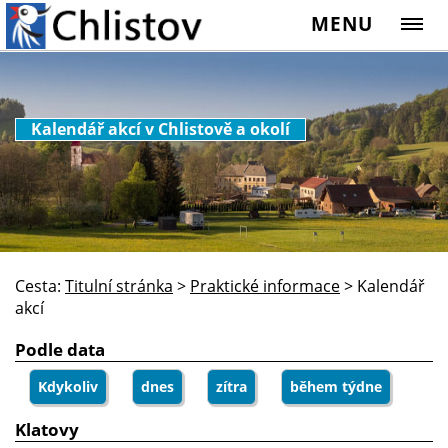
MENU
Kalendář akcí v Chlistově a okolí
Cesta:
Titulní stránka
>
Praktické informace
>
Kalendář
akcí
Podle data
Kdykoliv
dnes
zítra
během týdne
Klatovy