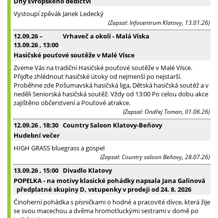
Dny Evropského dědictví
Vystoupí zpěvák Janek Ledecký
(Zapsal: Infocentrum Klatovy, 13.01.26)
12.09.26
–
Vrhaveč a okolí - Malá Víska
13.09.26
, 13:00
Hasičské pouťové soutěže v Malé Vísce
Zveme Vás na tradiční Hasičské pouťové soutěže v Malé Vísce.
Přijďte zhlédnout hasičské útoky od nejmenší po nejstarší.
Proběhne zde Pošumavská hasičská liga, Dětská hasičská soutěž a v
neděli Seniorská hasičská soutěž. Vždy od 13:00 Po celou dobu akce
zajištěno občerstvení a Pouťové atrakce.
(Zapsal: Ondřej Toman, 01.06.26)
12.09.26
, 18:30
Country Saloon Klatovy-Beňovy
Hudební večer
HIGH GRASS bluegrass a gospel
(Zapsal: Country saloon Beňovy, 28.07.26)
13.09.26
, 15:00
Divadlo Klatovy
POPELKA - na motivy klasické pohádky napsala Jana Galinová
předplatné skupiny D, vstupenky v prodeji od 24. 8. 2026
Činoherní pohádka s písničkami o hodné a pracovité dívce, která žije
se svou macechou a dvěma hromotluckými sestrami v domě po