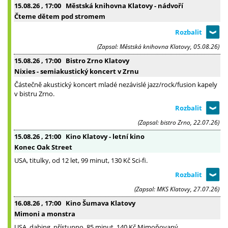
15.08.26
, 17:00
Městská knihovna Klatovy - nádvoří
Čteme dětem pod stromem
(Zapsal: Městská knihovna Klatovy, 05.08.26)
15.08.26
, 17:00
Bistro Zrno Klatovy
Nixies - semiakustický koncert v Zrnu
Částečně akustický koncert mladé nezávislé jazz/rock/fusion kapely
v bistru Zrno.
(Zapsal: bistro Zrno, 22.07.26)
15.08.26
, 21:00
Kino Klatovy - letní kino
Konec Oak Street
USA, titulky, od 12 let, 99 minut, 130 Kč Sci-fi.
(Zapsal: MKS Klatovy, 27.07.26)
16.08.26
, 17:00
Kino Šumava Klatovy
Mimoni a monstra
USA, dabing, přístupno, 85 minut, 140 Kč Mimoňovaný.