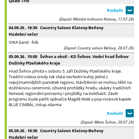
Quasi Trio
(Zapsal: Městská knihovna Klatovy, 17.07.26)
04.09.26
, 18:30
Country Saloon Klatovy-Beňovy
Hudební večer
SYKA band - folk
(Zapsal: Country saloon Beňovy, 28.07.26)
05.09.26
, 10:00
Švihov a okolí - KD Švihov, Vodní hrad Švihov
Dožínky Plzeňského kraje
Hrad Švihov přivítá v sobotu 5. září Dožínky Plzeňského kraje.
Tradiční oslava úrody tak získá nevšední kulisy jedné z
nejvýznamnějších památek regionu. Návštěvníci se mohou těšit na
dožínkovou ceremonii, oživené prohlídky hradu, ukázky tradičních
řemesel, regionální potraviny i projížďky na lodičkách. Závěr
programu bude patřit zpěvačce Magdě Malé a pop-rockové kapele
BLUE CIMBÁL. Vstup zdarma
(Zapsal: Město Švihov, 20.07.26)
05.09.26
, 18:30
Country Saloon Klatovy-Beňovy
Hudební večer