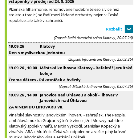
vstupenky v prodeji od 24. 8. 2026
Plzeňská filharmonie, renomované hudební těleso s více než
stoletou tradicí, se řadí mezi žádané orchestry nejen v České
republice, ale také v zahraničí.
(Zapsal: Stálá divadelní scéna Klatovy, 20.07.26)
19.09.26
Klatovy
Den s mysliveckou jednotou
(Zapsal: Infocentrum Klatovy, 23.02.26)
19.09.26
, 10:00
Městská knihovna Klatovy - Refektář jezuitské
koleje
Čteme dětem - Rákosníček a hvězdy
(Zapsal: Městská knihovna Klatovy, 03.07.26)
19.09.26
, 14:00
Janovice nad Úhlavou a okolí - lihovar v
Janovicích nad Úhlavou
ZA VÍNEM DO LIHOVARU VII.
Vinařské slavnosti v janovickém lihovaru - zahrají sk. The People,
cimbálová muzika Grajcar, výtečné víno z jižní Moravy nabídne
Klatovský spolek vinařů, Martin Vyskočil, Stanislav Kopecký a
vinařství ARA z Mutěnic. Čeká vás odpoledne a večer plný krásné
muziky, lahodného vína a setkání s přáteli.