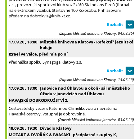
z. s., provozující sportovní klub vozíčkářů SK Indians Plzeň (florbal
na elektrickém vozíku). Startovné 100 Kč/osobu. Přihlašování
předem na dobrokviz@knih-kt.cz.
(Zapsal: Městská knihovna Klatovy, 04.08.26)
17.09.26
, 18:00
Městská knihovna Klatovy - Refektář jezuitské
koleje
Izrael ve válce, před ní a po ní
Přednáška spolku Synagoga Klatovy z.s.
(Zapsal: Městská knihovna Klatovy, 15.07.26)
17.09.26
, 18:00
Janovice nad Úhlavou a okolí - sál městského
úřadu v Janovicích nad Úhlavou
HAVAJSKÉ DOBRODRUŽSTVÍ 2.
Cestovatelský večer s Kateřinou Chmelíkovou o návratu na
Havajské ostrovy. Vstupné je dobrovolné.
(Zapsal: Městská knihovna Janovice, 03.07.26)
18.09.26
, 19:30
Divadlo Klatovy
MOZART & DVOŘÁK & IWASAKI předplatné skupiny K,