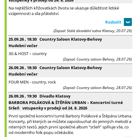
Na nejtěžších křižovatkách života se ukazuje důležitost lidské
vzájemnosti a síla přátelství.
(Zapsal: Stálá divadelní scéna Klatovy, 20.07.26)
25.09.26
, 18:30
Country Saloon Klatovy-Beňovy
Hudební večer
3G & HOST – country
(Zapsal: Country saloon Beňovy, 28.07.26)
26.09.26
, 18:30
Country Saloon Klatovy-Beňovy
Hudební večer
FOUR MEN - country, rock
(Zapsal: Country saloon Beňovy, 28.07.26)
26.09.26
, 19:30
Divadlo Klatovy
BARBORA POLÁKOVÁ & ŠTĚPÁN URBAN – Koncertní turné
Sršeň vstupenky v prodeji od 24. 8. 2026
První společné koncertní turné Barbory Polákové a Štěpána Urbana.
Koncerty, při kterých se můžete zaposlouchat do jemných melodií a
niterných textů. Jejich první společné album “sršeň” splňuje vše, co
od moderního folk-popu očekáváte.