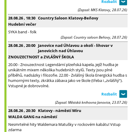
(Zapsal: MKS Klatovy, 28.07.26)
28.08.26
, 18:30
Country Saloon Klatovy-Beňovy
Hudební večer
SYKA band - folk
(Zapsal: Country saloon Beňovy, 28.07.26)
28.08.26
, 20:00
Janovice nad Úhlavou a okolí - lihovar v
Janovicích nad Úhlavou
ZNOUZECTNOST a ZVLÁŠNÝ ŠKOLA
20.00 - Znouzectnost Legendární plzeňská kapela, jejíž hudba je
unikátním mixem několika hudebních stylů. Texty jsou plné
příběhů, nadsázky i filozofie. 22.00 - Zvlášný škola Energická hudba s
humornými texty, zkrátka zábava jako ve škole (třeba i „zvlášňý“).
Vstupné je dobrovolné.
(Zapsal: Městská knihovna Janovice, 23.07.26)
28.08.26
, 20:30
Klatovy - náměstí Míru
WALDA GANG na náměstí
Nesmrtelné hity Waldemara Matušky v rockovém kabátu! Vstup
zdarma