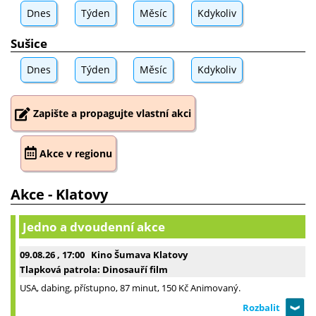
Dnes
Týden
Měsíc
Kdykoliv
Sušice
Dnes
Týden
Měsíc
Kdykoliv
Zapište a propagujte vlastní akci
Akce v regionu
Akce - Klatovy
Jedno a dvoudenní akce
09.08.26
, 17:00
Kino Šumava Klatovy
Tlapková patrola: Dinosauří film
USA, dabing, přístupno, 87 minut, 150 Kč Animovaný.