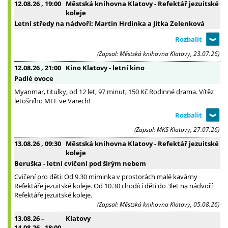
12.08.26
, 19:00
Městská knihovna Klatovy - Refektář jezuitské
koleje
Letní středy na nádvoří: Martin Hrdinka a Jitka Zelenková
(Zapsal: Městská knihovna Klatovy, 23.07.26)
12.08.26
, 21:00
Kino Klatovy - letní kino
Padlé ovoce
Myanmar, titulky, od 12 let, 97 minut, 150 Kč Rodinné drama. Vítěz
letošního MFF ve Varech!
(Zapsal: MKS Klatovy, 27.07.26)
13.08.26
, 09:30
Městská knihovna Klatovy - Refektář jezuitské
koleje
Beruška - letní cvičení pod širým nebem
Cvičení pro děti: Od 9.30 miminka v prostorách malé kavárny
Refektáře jezuitské koleje. Od 10.30 chodící děti do 3let na nádvoří
Refektáře jezuitské koleje.
(Zapsal: Městská knihovna Klatovy, 05.08.26)
13.08.26
–
Klatovy
14.08.26
, 18:00