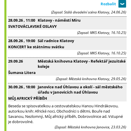
(Zapsal: Stálá divadelní scéna Klatovy, 24.06.26)
28.09.26
, 11:00
Klatovy - náměstí Míru
SVATOVÁCLAVSKÉ OSLAVY
(Zapsal: MKS Klatovy, 16.10.25)
28.09.26
, 19:00
Sál radnice Klatovy
KONCERT ke státnímu svátku
(Zapsal: MKS Klatovy, 16.10.25)
29.09.26
Městská knihovna Klatovy - Refektář jezuitské
koleje
Šumava Litera
(Zapsal: Městská knihovna Klatovy, 29.05.26)
30.09.26
, 18:00
Janovice nad Úhlavou a okolí - sál městského
úřadu v Janovicích nad Úhlavou
MŮJ AFRICKÝ PŘÍBĚH
Beseda se spisovatelkou a cestovatelskou Hanou Hindrákovou,
autorkou knih: Africké noci, Obchodníci s dětmi, Bouře nad
Savanou, Nezlomný, Můj africký příběh, Dobrovolnice ad. Vstupné
je dobrovolné.
(Zapsal: Městská knihovna Janovice, 23.03.26)