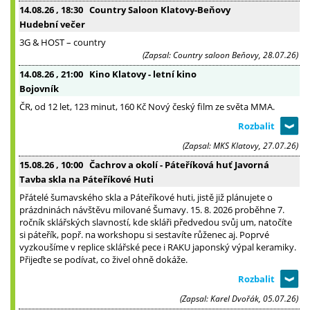
14.08.26
, 18:30
Country Saloon Klatovy-Beňovy
Hudební večer
3G & HOST – country
(Zapsal: Country saloon Beňovy, 28.07.26)
14.08.26
, 21:00
Kino Klatovy - letní kino
Bojovník
ČR, od 12 let, 123 minut, 160 Kč Nový český film ze světa MMA.
(Zapsal: MKS Klatovy, 27.07.26)
15.08.26
, 10:00
Čachrov a okolí - Páteříková huť Javorná
Tavba skla na Páteříkové Huti
Přátelé šumavského skla a Páteříkové huti, jistě již plánujete o
prázdninách návštěvu milované Šumavy. 15. 8. 2026 proběhne 7.
ročník sklářských slavností, kde skláři předvedou svůj um, natočíte
si páteřík, popř. na workshopu si sestavíte růženec aj. Poprvé
vyzkoušíme v replice sklářské pece i RAKU japonský výpal keramiky.
Přijeďte se podívat, co živel ohně dokáže.
(Zapsal: Karel Dvořák, 05.07.26)