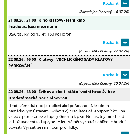
(Zapsal: Jan Piorecký, 14.07.26)
21.08.26
, 21:00
Kino Klatovy - letní kino
Insidious: Jsou mezi námi
USA, titulky, od 15 let, 150 Kč Horor.
(Zapsal: MKS Klatovy, 27.07.26)
22.08.26
, 16:00
Klatovy - VRCHLICKÉHO SADY KLATOVY
PARKOVÁNÍ
(Zapsal: MKS Klatovy, 20.07.26)
22.08.26
, 18:00
Švihov a okolí - státní vodní hrad Švihov
Hradozámecká noc s Ginevrou
Hradozámecká noc je tradiční akcí pořádanou Národním
památkovým ústavem. Švihovský hrad letos ožije vzpomínkou na
videoklip příbramské kapely Ginevra k písni Nenasytný mnich, od
jejíhož uvedení teď uplyne 15 let. Námět vychází z oblíbené hradní
pověsti. Vyrazit lze i na noční prohlídky.