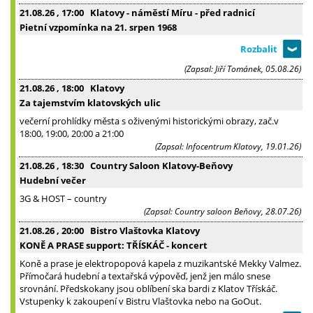
21.08.26
, 17:00
Klatovy - náměstí Míru - před radnicí
Pietní vzpomínka na 21. srpen 1968
(Zapsal: Jiří Tománek, 05.08.26)
21.08.26
, 18:00
Klatovy
Za tajemstvím klatovských ulic
večerní prohlídky města s oživenými historickými obrazy, zač.v
18:00, 19:00, 20:00 a 21:00
(Zapsal: Infocentrum Klatovy, 19.01.26)
21.08.26
, 18:30
Country Saloon Klatovy-Beňovy
Hudební večer
3G & HOST – country
(Zapsal: Country saloon Beňovy, 28.07.26)
21.08.26
, 20:00
Bistro Vlaštovka Klatovy
KONĚ A PRASE support: TŘÍSKÁČ - koncert
Koně a prase je elektropopová kapela z muzikantské Mekky Valmez.
Přímočará hudební a textařská výpověď, jenž jen málo snese
srovnání. Předskokany jsou oblíbení ska bardi z Klatov Třískáč.
Vstupenky k zakoupení v Bistru Vlaštovka nebo na GoOut.