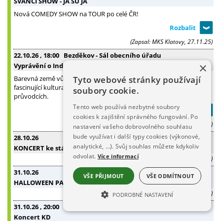
ŠVANCI SHOW - JÁ SU JÁ
Nová COMEDY SHOW na TOUR po celé ČR!
(Zapsal: MKS Klatovy, 27.11.25)
22.10.26
, 18:00
Bezděkov - Sál obecního úřadu
×
Vyprávění o Indii s paní Janou Dvorskou
Barevná země vůní, chutí, duchovna a úsměvů. Autentické příběhy,
Tyto webové stránky používají
fascinující kultura a každodenní život, jak ho neuvidíte v turistických
soubory cookie.
průvodcích.
Tento web používá nezbytné soubory
cookies k zajištění správného fungování. Po
(Zapsal: Obec Bezděkov, 22.07.26)
nastavení vašeho dobrovolného souhlasu
bude využívat i další typy cookies (výkonové,
28.10.26
Sál radnice Klatovy
analytické, …). Svůj souhlas můžete kdykoliv
KONCERT ke státnímu svátku
odvolat.
Více informací
(Zapsal: MKS Klatovy, 16.10.25)
31.10.26
Kulturní dům Klatovy
VŠE PŘIJMOUT
VŠE ODMÍTNOUT
HALLOWEEN PARTY
(Zapsal: MKS Klatovy, 03.10.25)
PODROBNÉ NASTAVENÍ
31.10.26
, 20:00
Kulturní dům Klatovy
NEZBYTNĚ NUTNÉ SOUBORY
Koncert KD