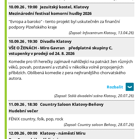
10.09.26
, 19:00
Jezuitský kostel, Klatovy
Mezinárodní festival komorní hudby 2026
"Evropa a baroko" - tento projekt byl uskutečněn za finanční
podpory Plzeňského kraje
(Zapsal: Infocentrum Klatovy, 13.04.26)
10.09.26
, 19:30
Divadlo Klatovy
VŠE O ŽENÁCH - Miro Gavran předplatné skupiny C,
vstupenky v prodeji od 24. 8. 2026
Komedie pro tři herečky zajímavě nahlížející na patnáct žen různých
věků, povah, postavení a vztahů v několika volně propojených
příbězích. Oblíbená komedie z pera nejhranějšího chorvatského
autora.
(Zapsal: Stálá divadelní scéna Klatovy, 20.07.26)
11.09.26
, 18:30
Country Saloon Klatovy-Beňovy
Hudební večer
FÉNIX country, folk, pop, rock
(Zapsal: Country saloon Beňovy, 28.07.26)
12.09.26
, 09:00
Klatovy - náměstí Míru