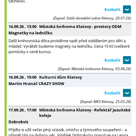
tatínkovi.
(Zapsal: Stálá divadelní scéna Klatovy, 20.07.26)
14.09.26
, 13:00
Městská knihovna Klatovy - prostory ODM
Magnetky na ledničku
Další knihovnická dílna proběhne opět před oddělením pro děti a
mládež. Vyrábět budeme magnety na ledničku. Cena 15 Kč (veškeré
pomůcky v ceně kurzu).
(Zapsal: Městská knihovna Klatovy, 03.08.26)
16.09.26
, 19:00
Kulturní dům Klatovy
Martin Hranáč CRAZY SHOW
(Zapsal: MKS Klatovy, 25.03.26)
17.09.26
, 17:00
Městská knihovna Klatovy - Refektář jezuitské
koleje
Dobrokvíz
Přijďte si užít večer plný otázek, smíchu a týmového soupeření – a
přispět tím na dobrou věc. Výtěžek Dobrokvízu poputuje na Lenox,