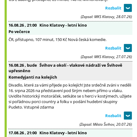
(Zapsal: MKS Klatovy, 28.07.26)
16.08.26
, 21:00
Kino Klatovy - letní kino
Po večerce
ČR, přístupno, 107 minut, 150 Kč Nová česká komedie.
(Zapsal: MKS Klatovy, 27.07.26)
16.08.26
, bude
Švihov a okolí - vlakové nádraží ve Švihově
upřesněno
Komedyjanti na kolejích
Divadlo, které za vámi přijede po kolejích! Jste srdečně zváni v neděli
16. srpna 2026 na představení pod širým nebem přímo u vlaku.
Uvidíte historický motoráček, setkáte se s herci v kostýmech, užijete
si pořádnou porci country a folku v podání hudební skupiny
Pudeto. Vstupné zdarma
(Zapsal: Město Švihov, 20.07.26)
17.08.26
, 21:00
Kino Klatovy - letní kino