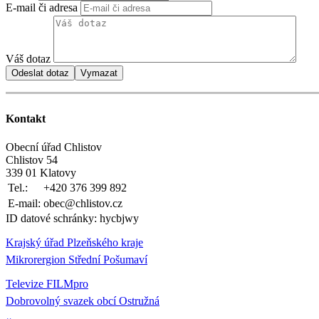
E-mail či adresa
Váš dotaz
Kontakt
Obecní úřad Chlistov
Chlistov 54
339 01 Klatovy
Tel.:
+420 376 399 892
E-mail:
obec@chlistov.cz
ID datové schránky: hycbjwy
Krajský úřad Plzeňského kraje
Mikrorergion Střední Pošumaví
Televize FILMpro
Dobrovolný svazek obcí Ostružná