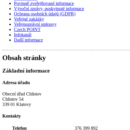
Povinně zveřejňované informace
Výroční zprávy, poskytnuté informace
Ochrana osobních údajů (GDPR)
Veřejné zakázky
Veřejnoprávní smlouvy
Czech POINT
Infokanál
Další informace
Obsah stránky
Základní informace
Adresa úřadu
Obecní úřad Chlistov
Chlistov 54
339 01 Klatovy
Kontakty
Telefon
376 399 892