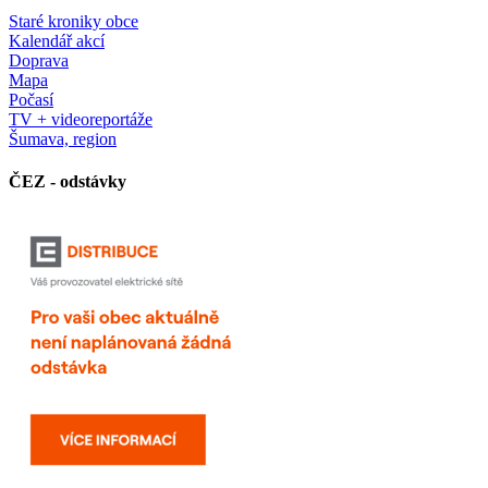
Staré kroniky obce
Kalendář akcí
Doprava
Mapa
Počasí
TV + videoreportáže
Šumava, region
ČEZ - odstávky