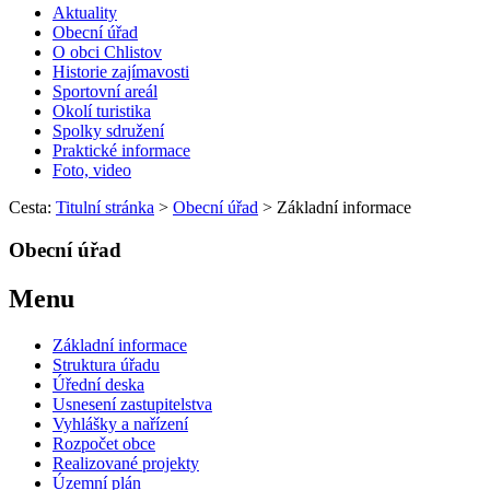
Aktuality
Obecní úřad
O obci Chlistov
Historie zajímavosti
Sportovní areál
Okolí turistika
Spolky sdružení
Praktické informace
Foto, video
Cesta:
Titulní stránka
>
Obecní úřad
>
Základní informace
Obecní úřad
Menu
Základní informace
Struktura úřadu
Úřední deska
Usnesení zastupitelstva
Vyhlášky a nařízení
Rozpočet obce
Realizované projekty
Územní plán